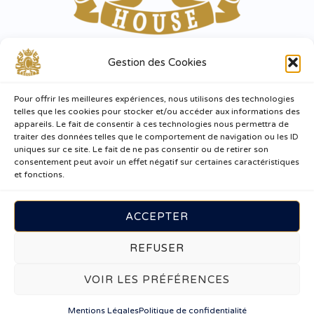
Horaires
Gestion des Cookies
Lundi :
07:00 – 20:00
Pour offrir les meilleures expériences, nous utilisons des technologies
Mardi :
07:00 – 20:00
telles que les cookies pour stocker et/ou accéder aux informations des
Mercredi :
07:00 – 20:00
appareils. Le fait de consentir à ces technologies nous permettra de
Jeudi :
07:00 – 20:00
traiter des données telles que le comportement de navigation ou les ID
Vendredi :
07:00 – 20:00
uniques sur ce site. Le fait de ne pas consentir ou de retirer son
consentement peut avoir un effet négatif sur certaines caractéristiques
Samedi :
07:00 – 20:00
et fonctions.
Dimanche :
08:00 – 20:00
ACCEPTER
REFUSER
Copyright © 2026
C House Café
|
Mentions Légales
|
VOIR LES PRÉFÉRENCES
Politique de Confidentialité
| Propulsé par
Ütopiya
Mentions Légales
Politique de confidentialité